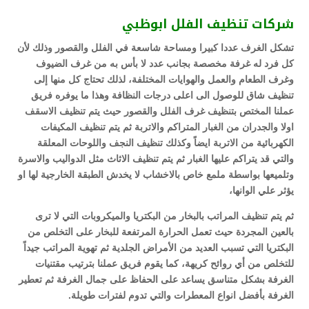
شركات تنظيف الفلل ابوظبي
تشكل الغرف عددا كبيرا ومساحة شاسعة في الفلل والقصور وذلك لأن
كل فرد له غرفة مخصصة بجانب عدد لا بأس به من غرف الضيوف
وغرف الطعام والعمل والهوايات المختلفة، لذلك تحتاج كل منها إلى
تنظيف شاق للوصول الى اعلى درجات النظافة وهذا ما يوفره فريق
عملنا المختص بتنظيف غرف الفلل والقصور حيث يتم تنظيف الاسقف
اولا والجدران من الغبار المتراكم والاتربة ثم يتم تنظيف المكيفات
الكهربائية من الاتربة ايضاً وكذلك تنظيف النجف واللوحات المعلقة
والتي قد يتراكم عليها الغبار ثم يتم تنظيف الاثاث مثل الدواليب والاسرة
وتلميعها بواسطة ملمع خاص بالاخشاب لا يخدش الطبقة الخارجية لها او
يؤثر علي الوانها،
ثم يتم تنظيف المراتب بالبخار من البكتريا والميكروبات التي لا ترى
بالعين المجردة حيث تعمل الحرارة المرتفعة للبخار على التخلص من
البكتريا التي تسبب العديد من الأمراض الجلدية ثم تهوية المراتب جيداً
للتخلص من أي روائح كريهة، كما يقوم فريق عملنا بترتيب مقتنيات
الغرفة بشكل متناسق يساعد على الحفاظ على جمال الغرفة ثم تعطير
الغرفة بأفضل انواع المعطرات والتي تدوم لفترات طويلة.