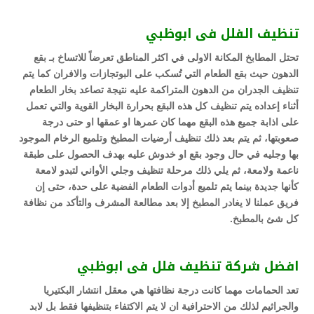
تنظيف الفلل فى ابوظبي
تحتل المطابخ المكانة الاولى في اكثر المناطق تعرضاً للاتساخ بـ بقع
الدهون حيث بقع الطعام التي تُسكب على البوتجازات والافران كما يتم
تنظيف الجدران من الدهون المتراكمة عليه نتيجة تصاعد بخار الطعام
أثناء إعداده يتم تنظيف كل هذه البقع بحرارة البخار القوية والتي تعمل
على اذابة جميع هذه البقع مهما كان عمرها او عمقها او حتى درجة
صعوبتها، ثم يتم بعد ذلك تنظيف أرضيات المطبخ وتلميع الرخام الموجود
بها وجليه في حال وجود بقع او خدوش عليه بهدف الحصول على طبقة
ناعمة ولامعة، ثم يلي ذلك مرحلة تنظيف وجلي الأواني لتبدو لامعة
كأنها جديدة بينما يتم تلميع أدوات الطعام الفضية على حدة، حتى إن
فريق عملنا لا يغادر المطبخ إلا بعد مطالعة المشرف والتأكد من نظافة
كل شئ بالمطبخ.
افضل شركة تنظيف فلل فى ابوظبي
تعد الحمامات مهما كانت درجة نظافتها هي معقل انتشار البكتيريا
والجراثيم لذلك من الاحترافية ان لا يتم الاكتفاء بتنظيفها فقط بل لابد