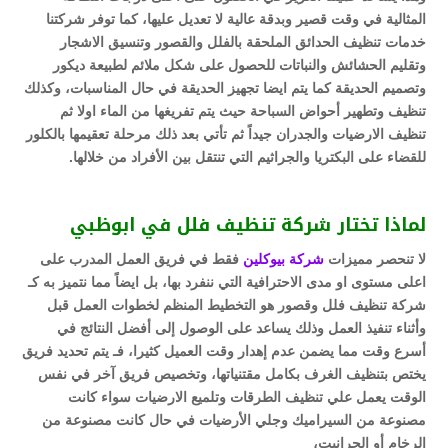
المثالية في وقت قصير وبدقة عالية لا تعديل عليها، كما توفر شركتنا
خدمات تنظيف الحدائق الملحقة بالفلل والقصور وتنسيق الاشجار
وتقليم الحشائش والنباتات للحصول على شكل ملائم لطبيعة ديكور
وتصميم الحديقة كما يتم ايضا تجهيز الحديقة في حال المناسبات، وكذلك
تنظيف وتطهير أحواض السباحة حيث يتم تفريغها من الماء اولا ثم
تنظيف الارضيات والجدران جيداً ثم تأتي بعد ذلك مرحلة تعقيمها بالكلور
للقضاء على البكتريا والجراثيم التي تنتقل بين الأفراد من خلالها.
لماذا تختار شركة تنظيف فلل في ابوظبي
لا تنحصر مميزات
شركة بيوكلين
فقط في فريق العمل المدرب على
اعلى مستوى او مدى الاحترافية التي ننفرد بها، بل ايضاً مما نتميز به كـ
شركة تنظيف فلل وقصور هو التخطيط المنظم لخطوات العمل قبل
وأثناء تنفيذ العمل وذلك يساعد على الوصول إلى أفضل النتائج في
أسرع وقت مما يضمن عدم إهدار وقت العميل كثيرا، فـ يتم تحديد فريق
يختص بتنظيف الغرف بكامل مقتنياتها، وتخصيص فريق آخر في نفس
الوقت يعمل علي تنظيف الطرقات وتلميع الارضيات سواء كانت
مصنوعة من السيراميك وجلي الأرضيات في حال كانت مصنوعة من
الرخام أو الجرانيت،