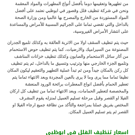
من تطهيرها وتعقيمها دوما بأفضل أنواع المطهرات والمواد المعقمة
ونحن في شركة تنظيف فلل وقصور في ابوظبي نعتمد على أفضل
المواد المستوردة من الخارج والمصرح بها عالميا ومن وزارة الصحة
بالداخل والتي تقضي تماما على الجراثيم المسببة للأمراض والمساعدة
على انتشار الأمراض الفيروسية،
حيث يتم تنظيف السقف اولا من الاتربة العالقة به وكذلك تلميع الجدران
المصنوعة من السيراميك والارضيات، كما يتم تنظيف حوض الاستحمام
من آثار سائل الاستحمام والصابون وكذلك تنظيف خزانات المناشف
وتلميع الجزء الخارجي منها وترتيب وتنسيق ما بالداخل، ثم يتم تنظيف
كل ركن بالمكان جيداً ومن ثم تبدأ عملية التطهير والتعقيم ليكون المكان
نظيفا تماما مما يرى وما لا يرى بالعين المجردة وبعد الانتهاء تماما يتم
تعطير الحمام بأفضل انواع المعطرات برائحة الورود المنعشة
والمخصصة لتعطير الحمامات، وبعد الانتهاء تماما من تنظيف كل اركان
الفيلا او القصر وقبل مرحلة تسليم العميل لمنزله يقوم المشرف
المختص بفريق عملنا بمراجعة والتأكد من نظافة جميع ارجاء الفيلا او
القصر ثم يتم تسليم العميل المكان.
اسعار تنظيف الفلل فى ابوظبي